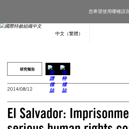
跳
至
您希望使用哪種語
主
要
內
容
中文（繁體）
研究報告
2014/08/12
El Salvador: Imprisonme
serious human rights con