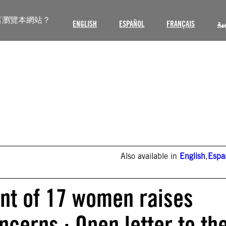
言瀏覽本網站？
ENGLISH
ESPAÑOL
FRANÇAIS
ية
Also available in
English
,
Espa
nt of 17 women raises
cerns : Open letter to th