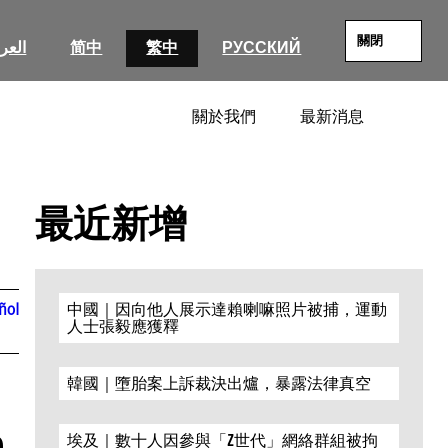
關閉
العرب
简中
繁中
РУССКИЙ
關於我們
最新消息
SEARC
最近新增
ñol
中國｜因向他人展示達賴喇嘛照片被捕，運動
人士張毅應獲釋
韓國｜墮胎案上訴裁決出爐，暴露法律真空
e
埃及｜數十人因參與「Z世代」網絡群組被拘