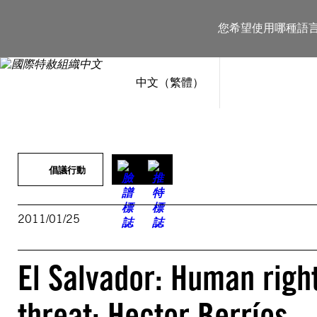
跳
至
您希望使用哪種語
主
要
內
容
中文（繁體）
倡議行動
2011/01/25
El Salvador: Human righ
threat: Hector Berríos