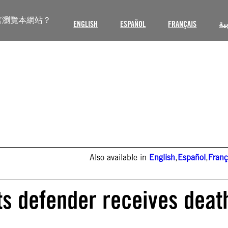
言瀏覽本網站？
ENGLISH
ESPAÑOL
FRANÇAIS
ية
Also available in
English
,
Español
,
Franç
ts defender receives deat