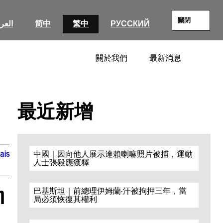
關閉
العرب
简中
繁中
РУССКИЙ
關於我們
最新消息
SEARC
最近新增
ais
中國｜因向他人展示達賴喇嘛照片被捕，運動
人士張毅應獲釋
h
巴基斯坦｜前總理伊姆蘭·汗被拘押三年，當
局必須恢復其權利