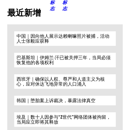
最近新增
中国｜因向他人展示达赖喇嘛照片被捕，活动
人士张毅应获释
巴基斯坦｜伊姆兰·汗已被关押三年，当局必须
恢复他的各项权利
西班牙｜确保以人权、尊严和人道主义为核
心，应对休达飞地异常的人口涌入
韩国｜堕胎案上诉裁决，暴露法律真空
埃及｜数十人因参与“Z世代”网络团体被拘留，
当局应立即将其释放