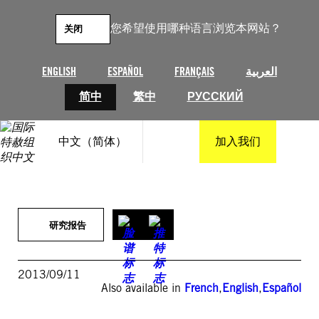
跳
至
您希望使用哪种语言浏览本网站？
关闭
内
容
ENGLISH
ESPAÑOL
FRANÇAIS
العربية
简中
繁中
РУССКИЙ
中文（简体）
加入我们
研究报告
2013/09/11
Also available in
French
,
English
,
Español