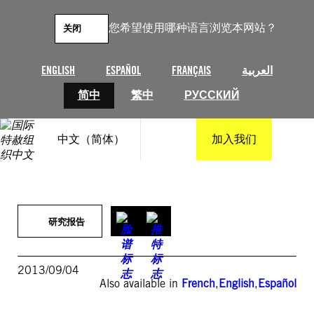
跳
至
您希望使用哪种语言浏览本网站？
关闭
内
容
ENGLISH
ESPAÑOL
FRANÇAIS
العربية
简中
繁中
РУССКИЙ
中文（简体）
加入我们
研究报告
2013/09/04
Also available in
French
,
English
,
Español