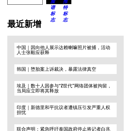
最近新增
中国｜因向他人展示达赖喇嘛照片被捕，活动
人士张毅应获释
韩国｜堕胎案上诉裁决，暴露法律真空
埃及｜数十人因参与“Z世代”网络团体被拘留，
当局应立即将其释放
印度｜新德里和平抗议者遭镇压引发严重人权
担忧
联合声明：紧急呼吁泰国政府停止将记者白兆