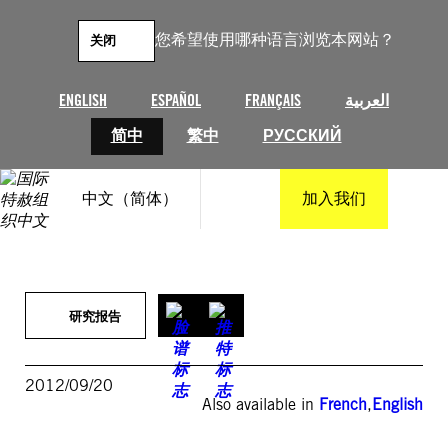
跳
至
您希望使用哪种语言浏览本网站？
关闭
内
容
ENGLISH
ESPAÑOL
FRANÇAIS
العربية
简中
繁中
РУССКИЙ
中文（简体）
加入我们
研究报告
2012/09/20
Also available in
French
,
English