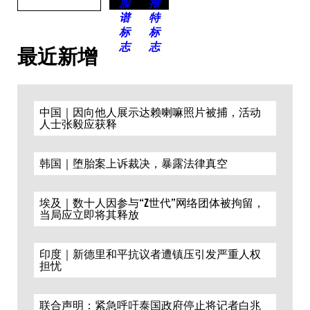
最近新增
中国｜因向他人展示达赖喇嘛照片被捕，活动
人士张毅应获释
韩国｜堕胎案上诉裁决，暴露法律真空
埃及｜数十人因参与“Z世代”网络团体被拘留，
当局应立即将其释放
印度｜新德里和平抗议者遭镇压引发严重人权
担忧
联合声明：紧急呼吁泰国政府停止将记者白兆