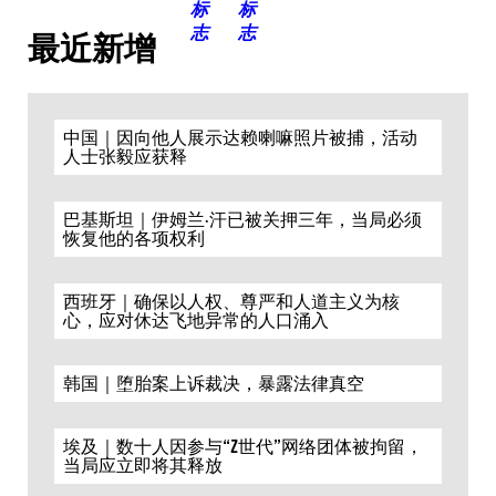
最近新增
中国｜因向他人展示达赖喇嘛照片被捕，活动
人士张毅应获释
巴基斯坦｜伊姆兰·汗已被关押三年，当局必须
恢复他的各项权利
西班牙｜确保以人权、尊严和人道主义为核
心，应对休达飞地异常的人口涌入
韩国｜堕胎案上诉裁决，暴露法律真空
埃及｜数十人因参与“Z世代”网络团体被拘留，
当局应立即将其释放