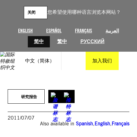
跳
至
您希望使用哪种语言浏览本网站？
关闭
内
容
ENGLISH
ESPAÑOL
FRANÇAIS
العربية
简中
繁中
РУССКИЙ
中文（简体）
加入我们
研究报告
2011/07/07
Also available in
Spanish
,
English
,
Français