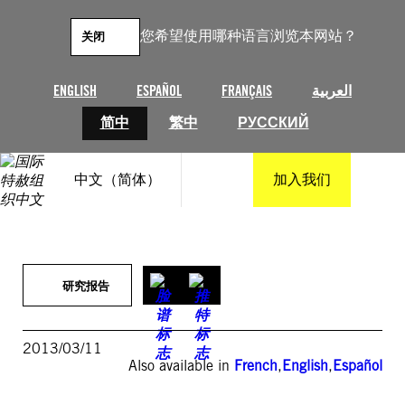
跳
至
您希望使用哪种语言浏览本网站？
关闭
内
容
ENGLISH
ESPAÑOL
FRANÇAIS
العربية
简中
繁中
РУССКИЙ
中文（简体）
加入我们
研究报告
2013/03/11
Also available in
French
,
English
,
Español