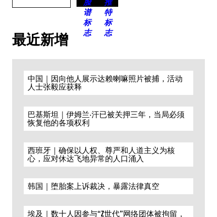
最近新增
中国｜因向他人展示达赖喇嘛照片被捕，活动
人士张毅应获释
巴基斯坦｜伊姆兰·汗已被关押三年，当局必须
恢复他的各项权利
西班牙｜确保以人权、尊严和人道主义为核
心，应对休达飞地异常的人口涌入
韩国｜堕胎案上诉裁决，暴露法律真空
埃及｜数十人因参与“Z世代”网络团体被拘留，