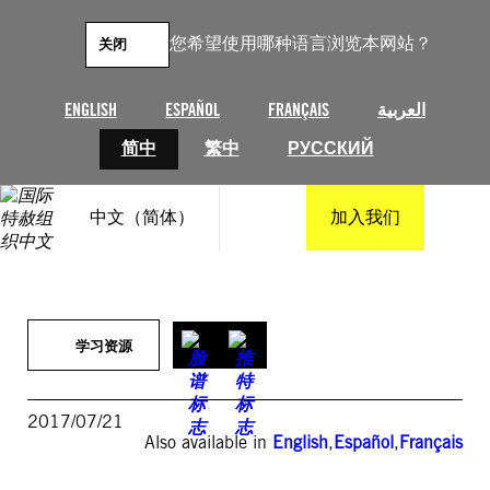
跳
至
您希望使用哪种语言浏览本网站？
关闭
内
容
ENGLISH
ESPAÑOL
FRANÇAIS
العربية
简中
繁中
РУССКИЙ
中文（简体）
加入我们
学习资源
2017/07/21
Also available in
English
,
Español
,
Français