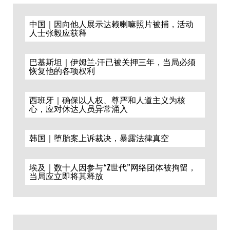
中国｜因向他人展示达赖喇嘛照片被捕，活动
人士张毅应获释
巴基斯坦｜伊姆兰·汗已被关押三年，当局必须
恢复他的各项权利
西班牙｜确保以人权、尊严和人道主义为核
心，应对休达人员异常涌入
韩国｜堕胎案上诉裁决，暴露法律真空
埃及｜数十人因参与“Z世代”网络团体被拘留，
当局应立即将其释放