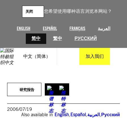
跳
至
您希望使用哪种语言浏览本网站？
关闭
内
容
ENGLISH
ESPAÑOL
FRANÇAIS
العربية
简中
繁中
РУССКИЙ
中文（简体）
加入我们
研究报告
2006/07/19
Also available in
English
,
Español
,
العربية
,
Русский