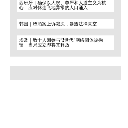
西班牙｜确保以人权、尊严和人道主义为核
心，应对休达飞地异常的人口涌入
韩国｜堕胎案上诉裁决，暴露法律真空
埃及｜数十人因参与“Z世代”网络团体被拘
留，当局应立即将其释放