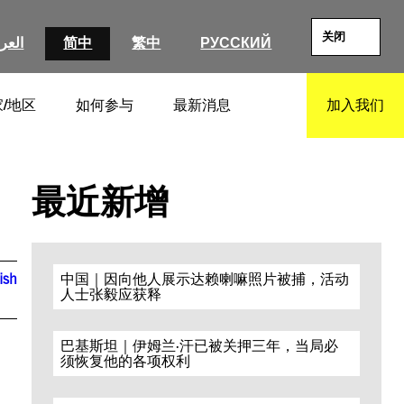
关闭
العرب
简中
繁中
РУССКИЙ
/地区
如何参与
最新消息
加入我们
SEARCH
最近新增
ish
中国｜因向他人展示达赖喇嘛照片被捕，活动
人士张毅应获释
巴基斯坦｜伊姆兰·汗已被关押三年，当局必
须恢复他的各项权利