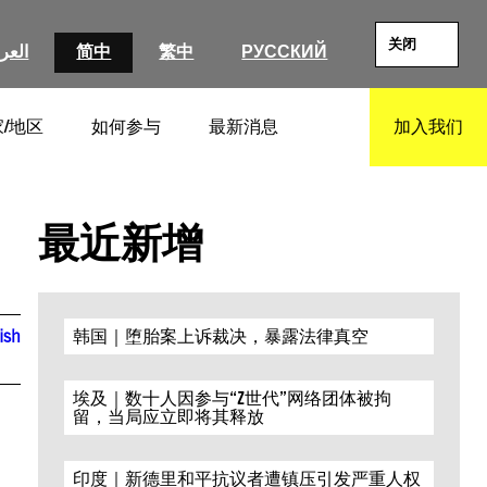
关闭
العرب
简中
繁中
РУССКИЙ
/地区
如何参与
最新消息
加入我们
SEARCH
最近新增
ish
韩国｜堕胎案上诉裁决，暴露法律真空
埃及｜数十人因参与“Z世代”网络团体被拘
留，当局应立即将其释放
印度｜新德里和平抗议者遭镇压引发严重人权