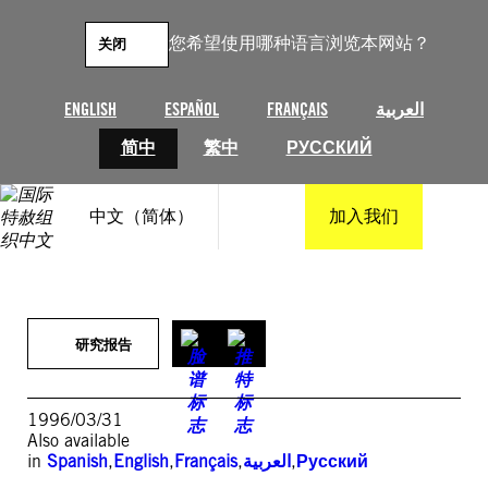
跳
至
您希望使用哪种语言浏览本网站？
关闭
内
容
ENGLISH
ESPAÑOL
FRANÇAIS
العربية
简中
繁中
РУССКИЙ
中文（简体）
加入我们
研究报告
1996/03/31
Also available
in
Spanish
,
English
,
Français
,
العربية
,
Русский