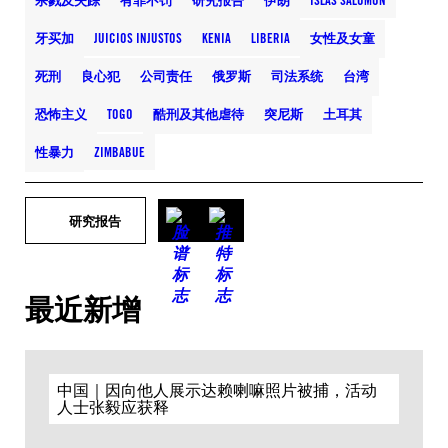
杀戮及失踪
有罪不罚
研究报告
伊朗
ISLAS SALOMÓN
牙买加
JUICIOS INJUSTOS
KENIA
LIBERIA
女性及女童
死刑
良心犯
公司责任
俄罗斯
司法系统
台湾
恐怖主义
TOGO
酷刑及其他虐待
突尼斯
土耳其
性暴力
ZIMBABUE
研究报告
最近新增
中国｜因向他人展示达赖喇嘛照片被捕，活动
人士张毅应获释