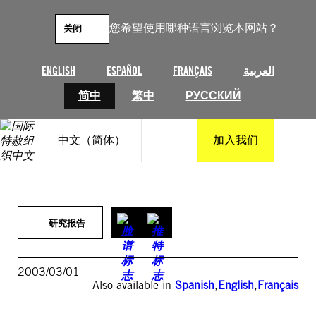
跳
至
您希望使用哪种语言浏览本网站？
关闭
内
容
ENGLISH
ESPAÑOL
FRANÇAIS
العربية
简中
繁中
РУССКИЙ
中文（简体）
加入我们
研究报告
2003/03/01
Also available in
Spanish
,
English
,
Français