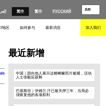
关闭
العرب
简中
繁中
РУССКИЙ
/地区
如何参与
最新消息
加入我们
SEARCH
最近新增
ais
中国｜因向他人展示达赖喇嘛照片被捕，活动
人士张毅应获释
.
巴基斯坦｜伊姆兰·汗已被关押三年，当局必
须恢复他的各项权利