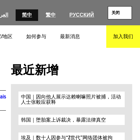
关闭
العرب
简中
繁中
РУССКИЙ
/地区
如何参与
最新消息
加入我们
SEARCH
最近新增
ais
中国｜因向他人展示达赖喇嘛照片被捕，活动
人士张毅应获释
韩国｜堕胎案上诉裁决，暴露法律真空
埃及｜数十人因参与“Z世代”网络团体被拘