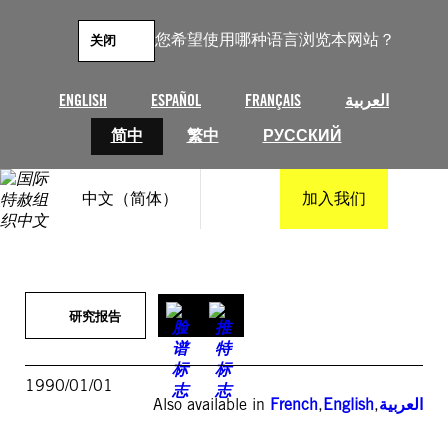
跳
至
您希望使用哪种语言浏览本网站？
关闭
内
容
ENGLISH
ESPAÑOL
FRANÇAIS
العربية
简中
繁中
РУССКИЙ
中文（简体）
加入我们
研究报告
1990/01/01
Also available in
French
,
English
,
العربية