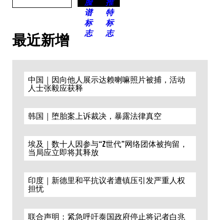
最近新增
中国｜因向他人展示达赖喇嘛照片被捕，活动
人士张毅应获释
韩国｜堕胎案上诉裁决，暴露法律真空
埃及｜数十人因参与“Z世代”网络团体被拘留，
当局应立即将其释放
印度｜新德里和平抗议者遭镇压引发严重人权
担忧
联合声明：紧急呼吁泰国政府停止将记者白兆