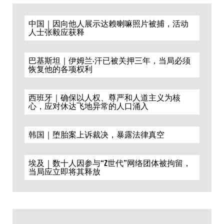
中国｜因向他人展示达赖喇嘛照片被捕，活动
人士张毅应获释
巴基斯坦｜伊姆兰·汗已被关押三年，当局必须
恢复他的各项权利
西班牙｜确保以人权、尊严和人道主义为核
心，应对休达飞地异常的人口涌入
韩国｜堕胎案上诉裁决，暴露法律真空
埃及｜数十人因参与“Z世代”网络团体被拘留，
当局应立即将其释放