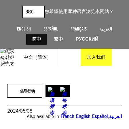
跳
至
您希望使用哪种语言浏览本网站？
关闭
内
容
ENGLISH
ESPAÑOL
FRANÇAIS
العربية
简中
繁中
РУССКИЙ
中文（简体）
加入我们
倡导行动
2024/05/08
Also available in
French
,
English
,
Español
,
العربية