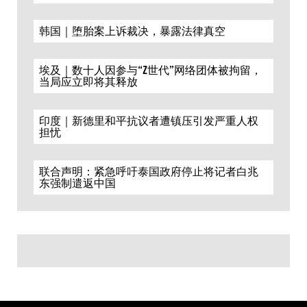
韩国｜堕胎案上诉裁决，暴露法律真空
埃及｜数十人因参与“Z世代”网络团体被拘留，
当局应立即将其释放
印度｜新德里和平抗议者遭镇压引发严重人权
担忧
联合声明：紧急呼吁泰国政府停止将记者白兆
东强制遣返中国