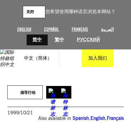
跳
至
您希望使用哪种语言浏览本网站？
关闭
内
容
ENGLISH
ESPAÑOL
FRANÇAIS
العربية
简中
繁中
РУССКИЙ
中文（简体）
加入我们
倡导行动
1999/10/21
Also available in
Spanish
,
English
,
Français