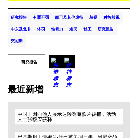
研究报告
有罪不罚
酷刑及其他虐待
歧视
种族歧视
中东及北非
体罚
性暴力
难民
移工
研究报告
突尼斯
研究报告
最近新增
中国｜因向他人展示达赖喇嘛照片被捕，活动
人士张毅应获释
巴基斯坦｜伊姆兰·汗已被关押三年，当局必须