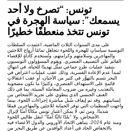
تونس: “تصرخ ولا أحد
يسمعك”: سياسة الهجرة في
تونس تتخذ منعطفًا خطيرًا
على مدى السنوات الثلاث الماضية، اعتمدت السلطات
التونسية سياساتٍ للهجرة واللجوء تتجاهل تمامًا أرواح اللاجئين
والمهاجرين وسلامتهم وكرامتهم، وتُستخدم كأداةٍ للإقصاء
القائم على التصنيف العنصري. ويقوم المسؤولون التونسيون
بتنفيذ عمليات طردٍ جماعي تمثِّل تهديدًا للحياة، في انتهاكٍ
لمبدأ عدم الإعادة القسرية، وذلك عقب عمليات اعتراض في
البحر تتسم بالتهوُّر في كثير من الأحيان، أو عقب اعتقالاتٍ
قائمةٍ على الاستهداف العنصري، وكثيرًا ما تكون مصحوبة
بالتعذيب وغيره من ضروب المعاملة السيئة، بما في ذلك
العنف الجنسي الذي ينطوي على تجريد الأشخاص من
إنسانيتهم. وقد تم إيقاف سُبل مباشرة إجراءات اللجوء، بينما
واجهت المنظمات التي توفر الحماية للاجئين والمهاجرين قمعًا
شديدًا. ومن ثم، لا يمكن اعتبار تونس مكانًا آمنًا لإنزال
الأشخاص، ولا “بلدًا ثالثًا آمنًا” لنقل طالبي اللجوء.
ومنذ عام 2024، يتباهى الاتحاد الأوروبي والدول الأعضاء فيه
بالانخفاض الحاد في أعداد الوافدين عن طريق البحر من