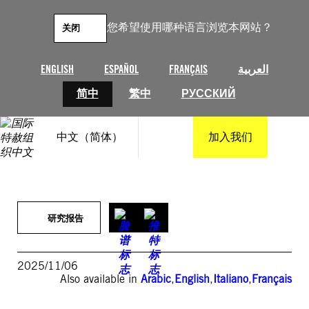
跳
至
您希望使用哪种语言浏览本网站？
关闭
内
容
العربية
FRANÇAIS
ESPAÑOL
ENGLISH
简中
繁中
РУССКИЙ
中文（简体）
加入我们
研究报告
2025/11/06
Also available in
Arabic
,
English
,
Italiano
,
Français