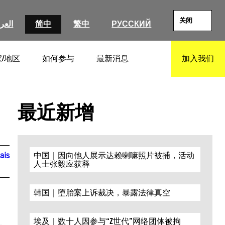
关闭
العرب
简中
繁中
РУССКИЙ
/地区
如何参与
最新消息
加入我们
SEARCH
最近新增
ais
中国｜因向他人展示达赖喇嘛照片被捕，活动
人士张毅应获释
韩国｜堕胎案上诉裁决，暴露法律真空
埃及｜数十人因参与“Z世代”网络团体被拘