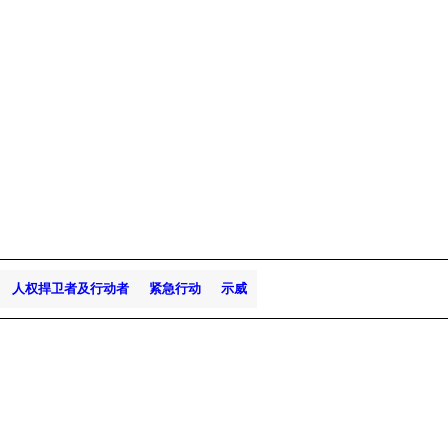
人权捍卫者及行动者
紧急行动
示威