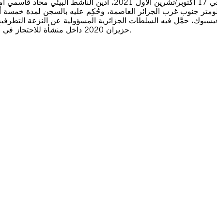
ومتر جنوب غرب الجزائر العاصمة، وحُكِم عليه بالسجن لمدة خمسة أع
حزيران 2020 داخل منشأة للاحتجاز في أدرار. وعلى السلطات إلغاء حكم إدانته وإطلاق سراحه على الفور.