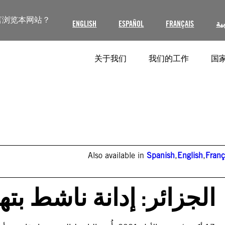
言浏览本网站？
ENGLISH
ESPAÑOL
FRANÇAIS
ية
关于我们
我们的工作
国家
Also available in
Spanish
,
English
,
Franç
الجزائر: إدانة ناشط بته