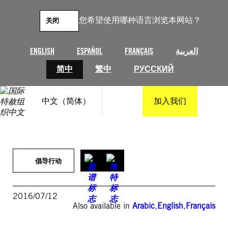
跳
至
您希望使用哪种语言浏览本网站？
关闭
内
容
ENGLISH
ESPAÑOL
FRANÇAIS
العربية
简中
繁中
РУССКИЙ
中文（简体）
加入我们
倡导行动
2016/07/12
Also available in
Arabic
,
English
,
Français