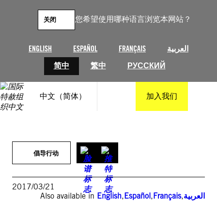
跳
至
您希望使用哪种语言浏览本网站？
关闭
内
容
ENGLISH
ESPAÑOL
FRANÇAIS
العربية
简中
繁中
РУССКИЙ
中文（简体）
加入我们
倡导行动
2017/03/21
Also available in
English
,
Español
,
Français
,
العربية