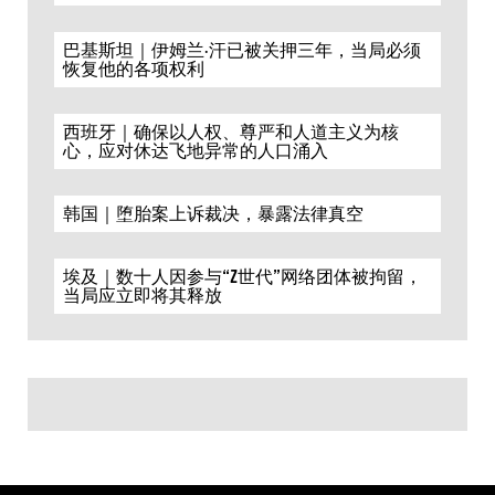
巴基斯坦｜伊姆兰·汗已被关押三年，当局必须
恢复他的各项权利
西班牙｜确保以人权、尊严和人道主义为核
心，应对休达飞地异常的人口涌入
韩国｜堕胎案上诉裁决，暴露法律真空
埃及｜数十人因参与“Z世代”网络团体被拘留，
当局应立即将其释放