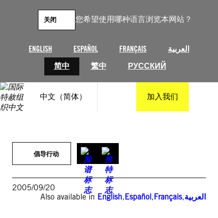
跳
至
您希望使用哪种语言浏览本网站？
关闭
内
容
ENGLISH
ESPAÑOL
FRANÇAIS
العربية
简中
繁中
РУССКИЙ
中文（简体）
加入我们
倡导行动
2005/09/20
Also available in
English
,
Español
,
Français
,
العربية