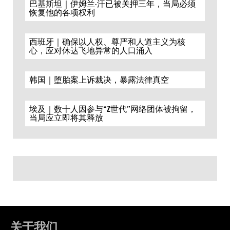
巴基斯坦｜伊姆兰·汗已被关押三年，当局必须
恢复他的各项权利
西班牙｜确保以人权、尊严和人道主义为核
心，应对休达飞地异常的人口涌入
韩国｜堕胎案上诉裁决，暴露法律真空
埃及｜数十人因参与“Z世代”网络团体被拘留，
当局应立即将其释放
关于我们