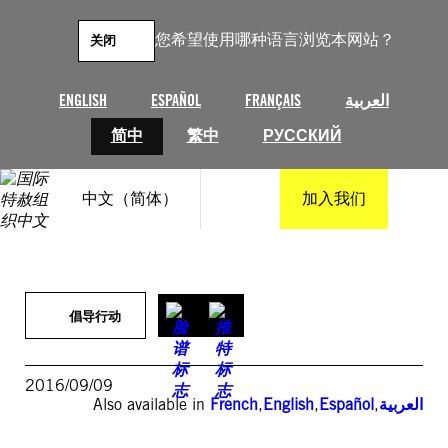
跳
至
您希望使用哪种语言浏览本网站？
关闭
内
容
ENGLISH
ESPAÑOL
FRANÇAIS
العربية
简中
繁中
РУССКИЙ
中文（简体）
加入我们
倡导行动
2016/09/09
Also available in
French
,
English
,
Español
,
العربية