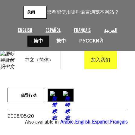
跳
至
您希望使用哪种语言浏览本网站？
关闭
内
容
ENGLISH
ESPAÑOL
FRANÇAIS
العربية
简中
繁中
РУССКИЙ
中文（简体）
加入我们
倡导行动
2008/05/20
Also available in
Arabic
,
English
,
Español
,
Français