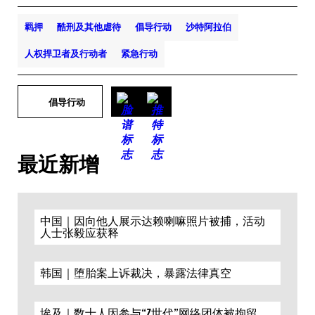
羁押
酷刑及其他虐待
倡导行动
沙特阿拉伯
人权捍卫者及行动者
紧急行动
倡导行动
最近新增
中国｜因向他人展示达赖喇嘛照片被捕，活动
人士张毅应获释
韩国｜堕胎案上诉裁决，暴露法律真空
埃及｜数十人因参与“Z世代”网络团体被拘留，