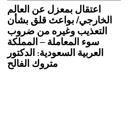
اعتقال بمعزل عن العالم
الخارجي/ بواعث قلق بشأن
التعذيب وغيره من ضروب
سوء المعاملة – المملكة
العربية السعودية: الدكتور
متروك الفالح