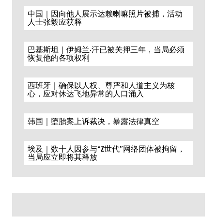
中国｜因向他人展示达赖喇嘛照片被捕，活动
人士张毅应获释
巴基斯坦｜伊姆兰·汗已被关押三年，当局必须
恢复他的各项权利
西班牙｜确保以人权、尊严和人道主义为核
心，应对休达飞地异常的人口涌入
韩国｜堕胎案上诉裁决，暴露法律真空
埃及｜数十人因参与“Z世代”网络团体被拘留，
当局应立即将其释放