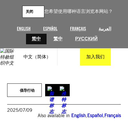
跳
至
您希望使用哪种语言浏览本网站？
关闭
内
容
ENGLISH
ESPAÑOL
FRANÇAIS
العربية
简中
繁中
РУССКИЙ
中文（简体）
加入我们
倡导行动
2025/07/09
Also available in
English
,
Español
,
Français