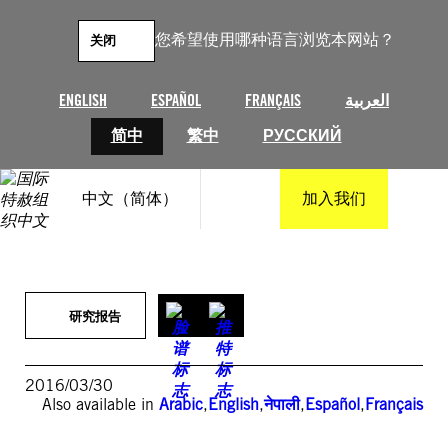
跳
至
您希望使用哪种语言浏览本网站？
关闭
内
容
ENGLISH
ESPAÑOL
FRANÇAIS
العربية
简中
繁中
РУССКИЙ
中文（简体）
加入我们
研究报告
2016/03/30
Also available in
Arabic
,
English
,
नेपाली
,
Español
,
Français