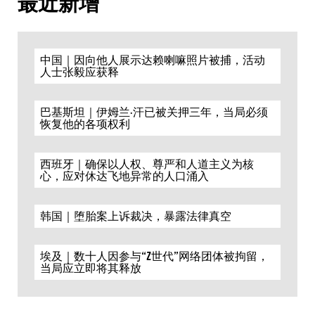
最近新增
中国｜因向他人展示达赖喇嘛照片被捕，活动
人士张毅应获释
巴基斯坦｜伊姆兰·汗已被关押三年，当局必须
恢复他的各项权利
西班牙｜确保以人权、尊严和人道主义为核
心，应对休达飞地异常的人口涌入
韩国｜堕胎案上诉裁决，暴露法律真空
埃及｜数十人因参与“Z世代”网络团体被拘留，
当局应立即将其释放