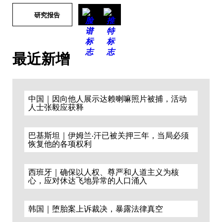
研究报告
最近新增
中国｜因向他人展示达赖喇嘛照片被捕，活动
人士张毅应获释
巴基斯坦｜伊姆兰·汗已被关押三年，当局必须
恢复他的各项权利
西班牙｜确保以人权、尊严和人道主义为核
心，应对休达飞地异常的人口涌入
韩国｜堕胎案上诉裁决，暴露法律真空