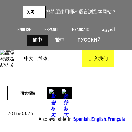
跳
至
您希望使用哪种语言浏览本网站？
关闭
内
容
ENGLISH
ESPAÑOL
FRANÇAIS
العربية
简中
繁中
РУССКИЙ
中文（简体）
加入我们
研究报告
2015/03/26
Also available in
Spanish
,
English
,
Français