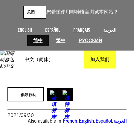
跳
至
您希望使用哪种语言浏览本网站？
关闭
内
容
ENGLISH
ESPAÑOL
FRANÇAIS
العربية
简中
繁中
РУССКИЙ
中文（简体）
加入我们
倡导行动
2021/09/30
Also available in
French
,
English
,
Español
,
العربية