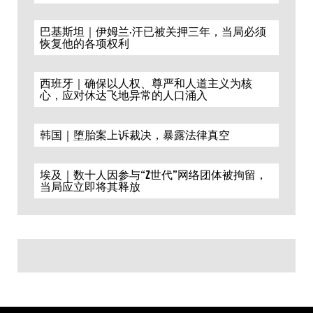
巴基斯坦｜伊姆兰·汗已被关押三年，当局必须
恢复他的各项权利
西班牙｜确保以人权、尊严和人道主义为核
心，应对休达飞地异常的人口涌入
韩国｜堕胎案上诉裁决，暴露法律真空
埃及｜数十人因参与“Z世代”网络团体被拘留，
当局应立即将其释放