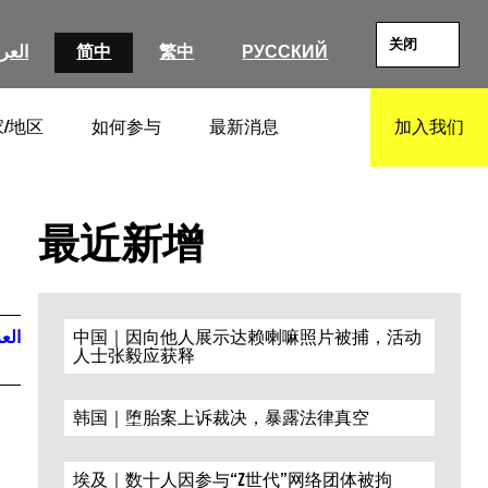
关闭
العرب
简中
繁中
РУССКИЙ
/地区
如何参与
最新消息
加入我们
SEARCH
最近新增
العر
中国｜因向他人展示达赖喇嘛照片被捕，活动
人士张毅应获释
韩国｜堕胎案上诉裁决，暴露法律真空
埃及｜数十人因参与“Z世代”网络团体被拘