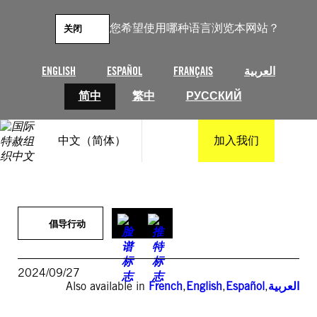
跳
至
您希望使用哪种语言浏览本网站？
关闭
内
容
ENGLISH
ESPAÑOL
FRANÇAIS
العربية
简中
繁中
РУССКИЙ
中文（简体）
加入我们
倡导行动
2024/09/27
Also available in
French
,
English
,
Español
,
العربية