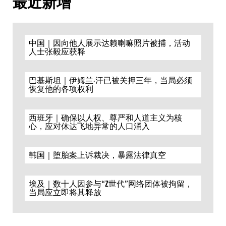
最近新增
中国｜因向他人展示达赖喇嘛照片被捕，活动
人士张毅应获释
巴基斯坦｜伊姆兰·汗已被关押三年，当局必须
恢复他的各项权利
西班牙｜确保以人权、尊严和人道主义为核
心，应对休达飞地异常的人口涌入
韩国｜堕胎案上诉裁决，暴露法律真空
埃及｜数十人因参与“Z世代”网络团体被拘留，
当局应立即将其释放