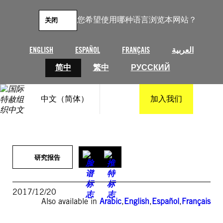
跳
至
您希望使用哪种语言浏览本网站？
关闭
内
容
ENGLISH
ESPAÑOL
FRANÇAIS
العربية
简中
繁中
РУССКИЙ
中文（简体）
加入我们
研究报告
2017/12/20
Also available in
Arabic
,
English
,
Español
,
Français