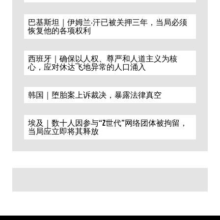
巴基斯坦｜伊姆兰·汗已被关押三年，当局必须
恢复他的各项权利
西班牙｜确保以人权、尊严和人道主义为核
心，应对休达飞地异常的人口涌入
韩国｜堕胎案上诉裁决，暴露法律真空
埃及｜数十人因参与“Z世代”网络团体被拘留，
当局应立即将其释放