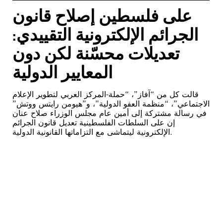
على فلسطين إصلاح قانون
الجرائم الإلكترونية التقييدي:
تعديلات محسّنة لكن دون
المعايير الدولية
قالت كل من “آفاز”، “حملة-المركز العربي لتطوير الإعلام
الاجتماعي”، “منظمة العفو الدولية”، و”هيومن رايتس ووتش”
في رسالة مشتركة إلى أمين عام مجلس الوزراء صلاح عنان
إن على السلطات الفلسطينية تعديل قانون الجرائم
الإلكترونية ليتماشى مع التزاماتها القانونية الدولية.