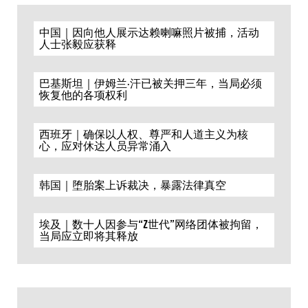
中国｜因向他人展示达赖喇嘛照片被捕，活动
人士张毅应获释
巴基斯坦｜伊姆兰·汗已被关押三年，当局必须
恢复他的各项权利
西班牙｜确保以人权、尊严和人道主义为核
心，应对休达人员异常涌入
韩国｜堕胎案上诉裁决，暴露法律真空
埃及｜数十人因参与“Z世代”网络团体被拘留，
当局应立即将其释放