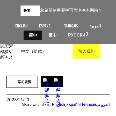
跳
至
您希望使用哪种语言浏览本网站？
关闭
内
容
ENGLISH
ESPAÑOL
FRANÇAIS
العربية
简中
繁中
РУССКИЙ
中文（简体）
加入我们
学习资源
2023/11/29
Also available in
English
,
Español
,
Français
,
العربية