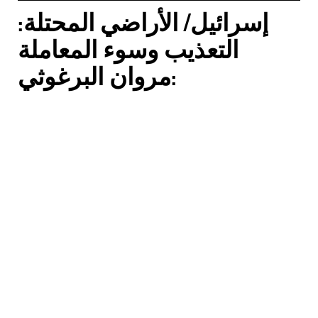
إسرائيل/ الأراضي المحتلة:
التعذيب وسوء المعاملة
:مروان البرغوثي