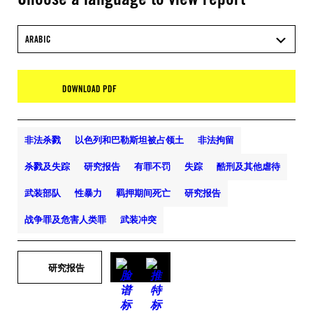
ARABIC
DOWNLOAD PDF
非法杀戮
以色列和巴勒斯坦被占领土
非法拘留
杀戮及失踪
研究报告
有罪不罚
失踪
酷刑及其他虐待
武装部队
性暴力
羁押期间死亡
研究报告
战争罪及危害人类罪
武装冲突
研究报告