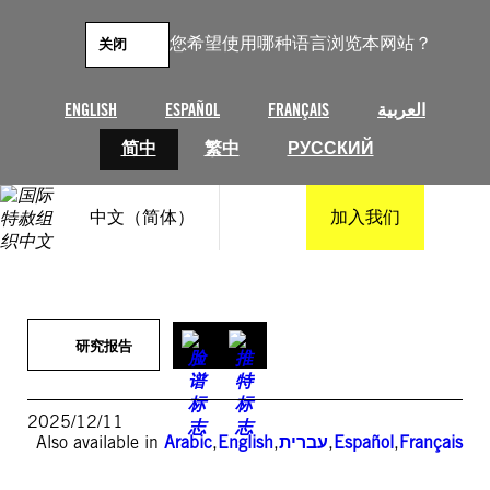
跳
至
您希望使用哪种语言浏览本网站？
关闭
内
容
ENGLISH
ESPAÑOL
FRANÇAIS
العربية
简中
繁中
РУССКИЙ
中文（简体）
加入我们
研究报告
2025/12/11
Also available in
Arabic
,
English
,
עברית
,
Español
,
Français