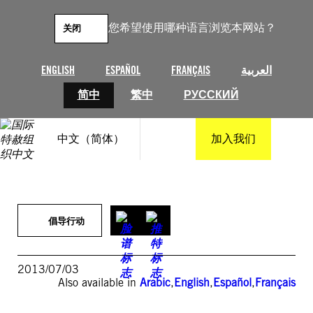
跳
至
您希望使用哪种语言浏览本网站？
关闭
内
容
ENGLISH
ESPAÑOL
FRANÇAIS
العربية
简中
繁中
РУССКИЙ
中文（简体）
加入我们
倡导行动
2013/07/03
Also available in
Arabic
,
English
,
Español
,
Français