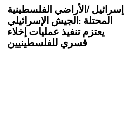
إسرائيل /الأراضي الفلسطينية
المحتلة :الجيش الإسرائيلي
يعتزم تنفيذ عمليات إخلاء
قسري للفلسطينيين