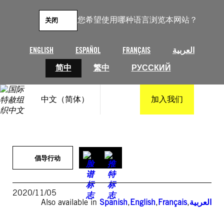
跳
至
您希望使用哪种语言浏览本网站？
关闭
内
容
ENGLISH
ESPAÑOL
FRANÇAIS
العربية
简中
繁中
РУССКИЙ
中文（简体）
加入我们
倡导行动
2020/11/05
Also available in
Spanish
,
English
,
Français
,
العربية