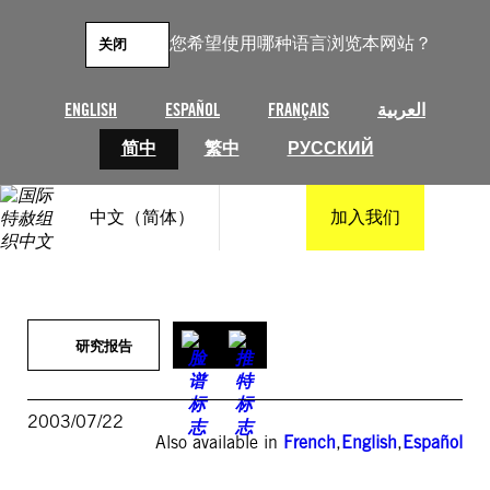
跳
至
您希望使用哪种语言浏览本网站？
关闭
内
容
ENGLISH
ESPAÑOL
FRANÇAIS
العربية
简中
繁中
РУССКИЙ
中文（简体）
加入我们
研究报告
2003/07/22
Also available in
French
,
English
,
Español