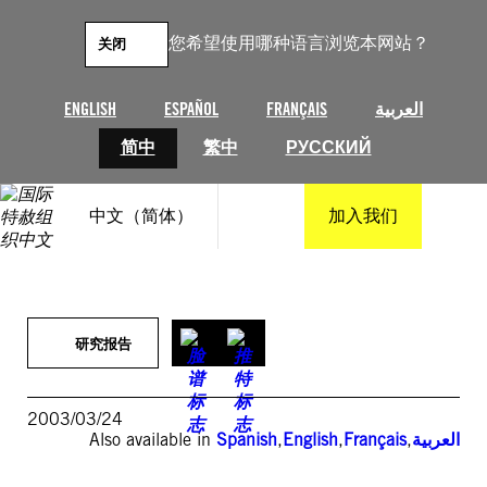
跳
至
您希望使用哪种语言浏览本网站？
关闭
内
容
ENGLISH
ESPAÑOL
FRANÇAIS
العربية
简中
繁中
РУССКИЙ
中文（简体）
加入我们
研究报告
2003/03/24
Also available in
Spanish
,
English
,
Français
,
العربية