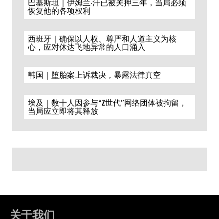
巴基斯坦｜伊姆兰·汗已被关押三年，当局必须
恢复他的各项权利
西班牙｜确保以人权、尊严和人道主义为核
心，应对休达飞地异常的人口涌入
韩国｜堕胎案上诉裁决，暴露法律真空
埃及｜数十人因参与“Z世代”网络团体被拘留，
当局应立即将其释放
关于我们