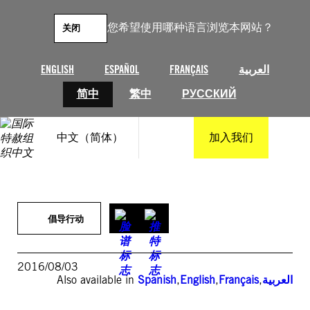
跳
至
您希望使用哪种语言浏览本网站？
关闭
内
容
ENGLISH
ESPAÑOL
FRANÇAIS
العربية
简中
繁中
РУССКИЙ
中文（简体）
加入我们
倡导行动
2016/08/03
Also available in
Spanish
,
English
,
Français
,
العربية