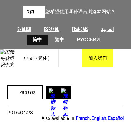
跳
至
您希望使用哪种语言浏览本网站？
关闭
内
容
ENGLISH
ESPAÑOL
FRANÇAIS
العربية
简中
繁中
РУССКИЙ
中文（简体）
加入我们
倡导行动
2016/04/28
Also available in
French
,
English
,
Español