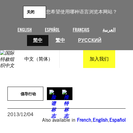
跳
至
您希望使用哪种语言浏览本网站？
关闭
内
容
ENGLISH
ESPAÑOL
FRANÇAIS
العربية
简中
繁中
РУССКИЙ
中文（简体）
加入我们
倡导行动
2013/12/04
Also available in
French
,
English
,
Español