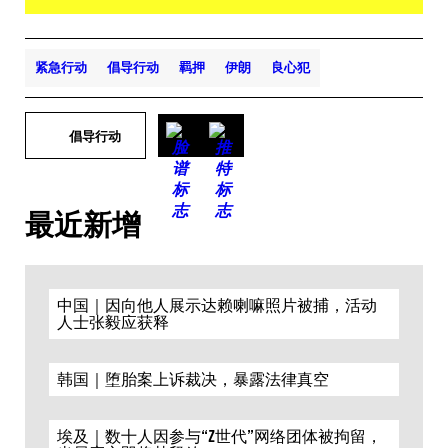
紧急行动
倡导行动
羁押
伊朗
良心犯
倡导行动
最近新增
中国｜因向他人展示达赖喇嘛照片被捕，活动
人士张毅应获释
韩国｜堕胎案上诉裁决，暴露法律真空
埃及｜数十人因参与“Z世代”网络团体被拘留，