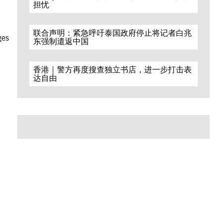
担忧
联合声明：紧急呼吁泰国政府停止将记者白兆
ges
东强制遣返中国
香港｜警方再度搜查独立书店，进一步打击表
达自由