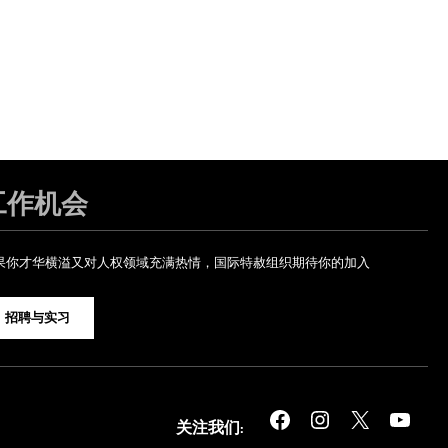
工作机会
果你才华横溢又对人权领域充满热情，国际特赦组织期待你的加入
招聘与实习
Facebook
Instagram
X
YouTube
关注我们: