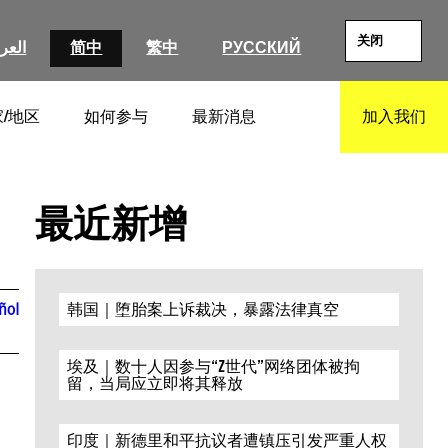
关闭
العرب
简中
繁中
РУССКИЙ
/地区
如何参与
最新消息
加入我们
SEARCH
最近新增
ñol
韩国｜堕胎案上诉裁决，暴露法律真空
埃及｜数十人因参与“Z世代”网络团体被拘
留，当局应立即将其释放
印度｜新德里和平抗议者遭镇压引发严重人权