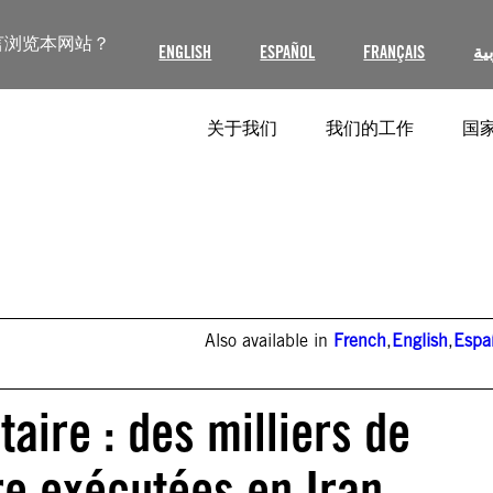
言浏览本网站？
ENGLISH
ESPAÑOL
FRANÇAIS
ية
关于我们
我们的工作
国家
Also available in
French
,
English
,
Espa
aire : des milliers de
re exécutées en Iran