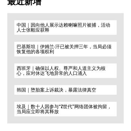
最近新增
中国｜因向他人展示达赖喇嘛照片被捕，活动
人士张毅应获释
巴基斯坦｜伊姆兰·汗已被关押三年，当局必须
恢复他的各项权利
西班牙｜确保以人权、尊严和人道主义为核
心，应对休达飞地异常的人口涌入
韩国｜堕胎案上诉裁决，暴露法律真空
埃及｜数十人因参与“Z世代”网络团体被拘留，
当局应立即将其释放