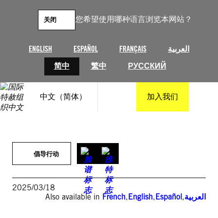
跳
至
您希望使用哪种语言浏览本网站？
关闭
内
容
ENGLISH
ESPAÑOL
FRANÇAIS
العربية
简中
繁中
РУССКИЙ
中文（简体）
加入我们
倡导行动
2025/03/18
Also available in
French
,
English
,
Español
,
العربية