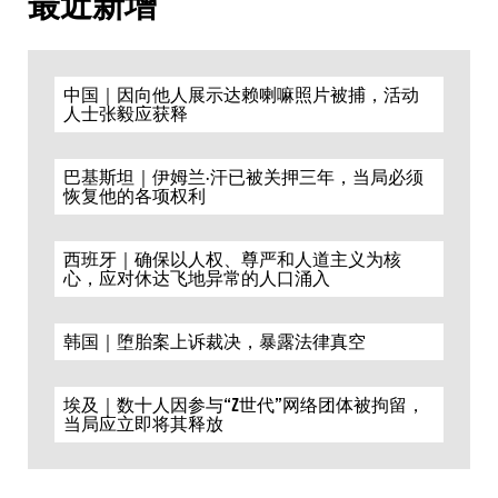
最近新增
中国｜因向他人展示达赖喇嘛照片被捕，活动
人士张毅应获释
巴基斯坦｜伊姆兰·汗已被关押三年，当局必须
恢复他的各项权利
西班牙｜确保以人权、尊严和人道主义为核
心，应对休达飞地异常的人口涌入
韩国｜堕胎案上诉裁决，暴露法律真空
埃及｜数十人因参与“Z世代”网络团体被拘留，
当局应立即将其释放