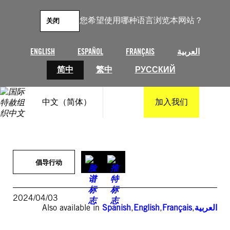
跳
至
您希望使用哪种语言浏览本网站？
关闭
内
容
ENGLISH
ESPAÑOL
FRANÇAIS
العربية
简中
繁中
РУССКИЙ
中文（简体）
加入我们
倡导行动
2024/04/03
Also available in
Spanish
,
English
,
Français
,
العربية