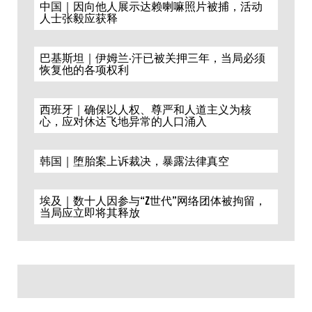
中国｜因向他人展示达赖喇嘛照片被捕，活动
人士张毅应获释
巴基斯坦｜伊姆兰·汗已被关押三年，当局必须
恢复他的各项权利
西班牙｜确保以人权、尊严和人道主义为核
心，应对休达飞地异常的人口涌入
韩国｜堕胎案上诉裁决，暴露法律真空
埃及｜数十人因参与“Z世代”网络团体被拘留，
当局应立即将其释放