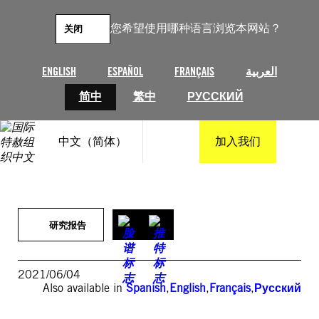
跳
至
您希望使用哪种语言浏览本网站？
关闭
内
容
ENGLISH
ESPAÑOL
FRANÇAIS
العربية
简中
繁中
РУССКИЙ
中文（简体）
加入我们
研究报告
2021/06/04
Also available in
Spanish
,
English
,
Français
,
Русский