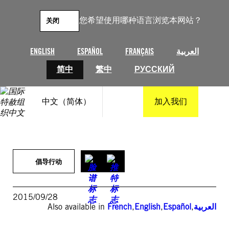
跳
至
您希望使用哪种语言浏览本网站？
关闭
内
容
ENGLISH
ESPAÑOL
FRANÇAIS
العربية
简中
繁中
РУССКИЙ
中文（简体）
加入我们
倡导行动
2015/09/28
Also available in
French
,
English
,
Español
,
العربية