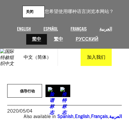
跳
至
您希望使用哪种语言浏览本网站？
关闭
内
容
ENGLISH
ESPAÑOL
FRANÇAIS
العربية
简中
繁中
РУССКИЙ
中文（简体）
加入我们
倡导行动
2020/05/04
Also available in
Spanish
,
English
,
Français
,
العربية