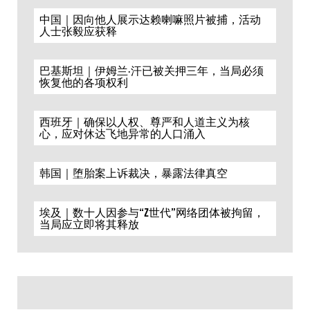
中国｜因向他人展示达赖喇嘛照片被捕，活动
人士张毅应获释
巴基斯坦｜伊姆兰·汗已被关押三年，当局必须
恢复他的各项权利
西班牙｜确保以人权、尊严和人道主义为核
心，应对休达飞地异常的人口涌入
韩国｜堕胎案上诉裁决，暴露法律真空
埃及｜数十人因参与“Z世代”网络团体被拘留，
当局应立即将其释放