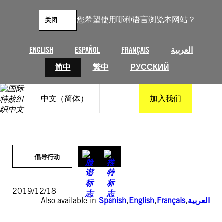
跳
至
您希望使用哪种语言浏览本网站？
关闭
内
容
ENGLISH
ESPAÑOL
FRANÇAIS
العربية
简中
繁中
РУССКИЙ
中文（简体）
加入我们
倡导行动
2019/12/18
Also available in
Spanish
,
English
,
Français
,
العربية