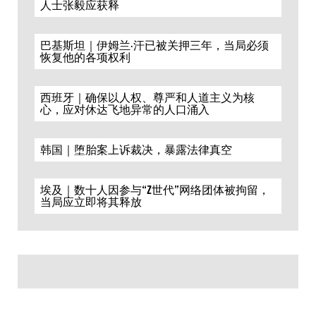
人士张毅应获释
巴基斯坦｜伊姆兰·汗已被关押三年，当局必须
恢复他的各项权利
西班牙｜确保以人权、尊严和人道主义为核
心，应对休达飞地异常的人口涌入
韩国｜堕胎案上诉裁决，暴露法律真空
埃及｜数十人因参与“Z世代”网络团体被拘留，
当局应立即将其释放